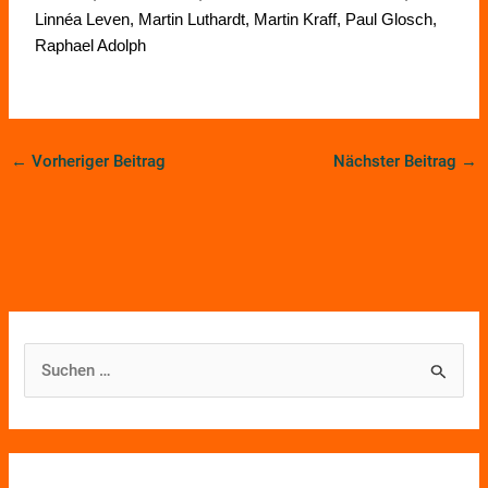
Linnéa Leven, Martin Luthardt, Martin Kraff, Paul Glosch,
Raphael Adolph
←
Vorheriger Beitrag
Nächster Beitrag
→
S
u
c
h