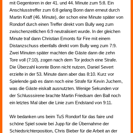
mit Gegentoren in der 41. und 44. Minute zum 5:8. Ein
Anschlusstreffer zum
6:8
gelang Bonn dann erneut durch
Martin Kraff (46. Minute), der schon eine Minute später von
Rondorf durch einen Treffer direkt vom Bully weg zum
zwischenzeitlichen 6:9 neutralisiert wurde. In der gleichen
Minute traf dann Christian Emonts für Fire mit einem
Distanzschuss ebenfalls direkt vom Bully weg
zum 7:9
.
Zwei Minuten später machten die Gäste dann die zehn
Tore voll
(7:10)
, zogen nach dem Tor jedoch eine Strafe.
Die Überzahl konnte Bonn nicht nutzen, Daniel Severt
erzielte in der 53. Minute dann aber das 8:10. Kurz vor
Spielende gab es dann noch eine Strafe für Kevin Juchem,
was die Gäste eiskalt ausnutzten. Wenige Sekunden vor
der Schlusssirene brachte Martin Friedsam den Ball noch
ein letztes Mal
über die Linie zum Endstand von 9:11.
Wir bedanken uns beim TuS Rondorf für das faire und
schöne Spiel sowie bei Jupp für die Übernahme der
Schiedsrichterposition, Chris Bieber für die Arbeit an der