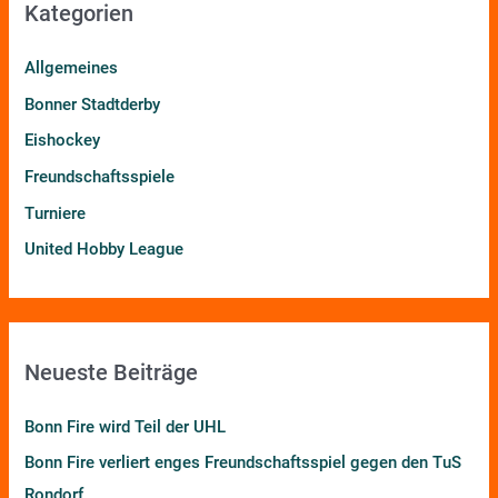
Kategorien
e
n
Allgemeines
n
Bonner Stadtderby
a
Eishockey
c
h
Freundschaftsspiele
:
Turniere
United Hobby League
Neueste Beiträge
Bonn Fire wird Teil der UHL
Bonn Fire verliert enges Freundschaftsspiel gegen den TuS
Rondorf