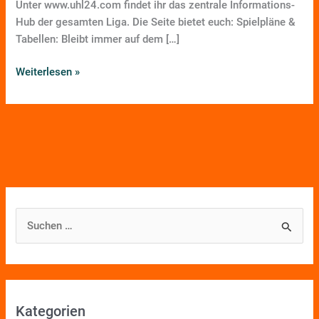
Unter www.uhl24.com findet ihr das zentrale Informations-
Hub der gesamten Liga. Die Seite bietet euch: Spielpläne &
Tabellen: Bleibt immer auf dem […]
Weiterlesen »
S
u
c
h
Kategorien
e