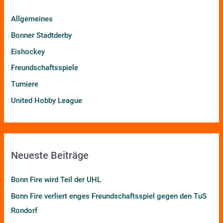
n
Allgemeines
n
Bonner Stadtderby
a
Eishockey
c
h
Freundschaftsspiele
:
Turniere
United Hobby League
Neueste Beiträge
Bonn Fire wird Teil der UHL
Bonn Fire verliert enges Freundschaftsspiel gegen den TuS
Rondorf