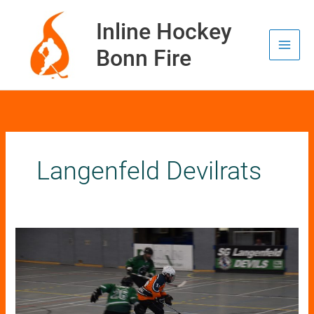
Zum
Inhalt
Inline Hockey
springen
Bonn Fire
Langenfeld Devilrats
Bonn
Fire
gewinnt
in
Langenfeld