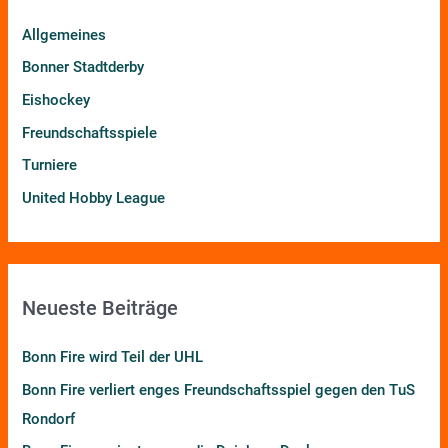
n
Allgemeines
n
Bonner Stadtderby
a
Eishockey
c
h
Freundschaftsspiele
:
Turniere
United Hobby League
Neueste Beiträge
Bonn Fire wird Teil der UHL
Bonn Fire verliert enges Freundschaftsspiel gegen den TuS
Rondorf