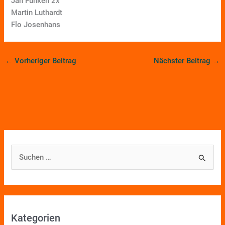
Jan Funken 2x
Martin Luthardt
Flo Josenhans
←
Vorheriger Beitrag
Nächster Beitrag
→
S
u
c
h
Kategorien
e